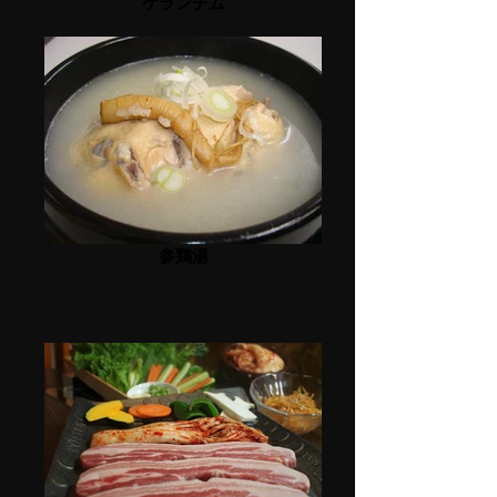
ケランチム
参鶏湯